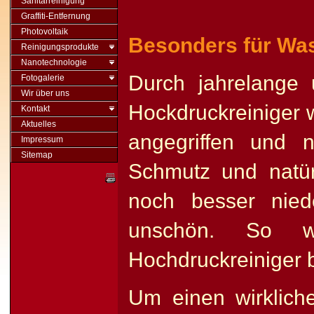
Sanitärreinigung
Graffiti-Entfernung
Photovoltaik
Besonders für Was
Reinigungsprodukte
Nanotechnologie
Durch jahrelange
Fotogalerie
Wir über uns
Hockdruckreiniger 
Kontakt
Aktuelles
angegriffen und 
Impressum
Sitemap
Schmutz und natür
noch besser nied
unschön. So w
Hochdruckreiniger b
Um einen wirklich