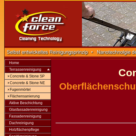
Home
Con
Terrassenreinigung
Concrete & Stone SP
Concrete & Stone NE
Oberflächenschut
Fugenmörtel
Flächensanierung
Aktive Beschichtung
Glasfassadenreinigung
Fassadenreinigung
Dachreinigung
Holzflächenpflege